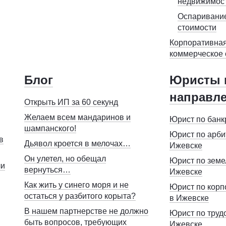
недвижимос
Оспаривание
стоимости
Корпоративная
коммерческое
Блог
Юристы 
направл
Открыть ИП за 60 секунд
Желаем всем мандаринов и
Юрист по банк
шампанского!
Юрист по арб
в
Дьявол кроется в мелочах…
Ижевске
Он улетел, но обещал
Юрист по земе
ли
вернуться…
Ижевске
Как жить у синего моря и не
Юрист по кор
остаться у разбитого корыта?
в Ижевске
В нашем партнерстве не должно
Юрист по труд
быть вопросов, требующих
Ижевске