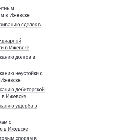
дитным
ям в Ижевске
риванию сделок в
идиарной
ти в Ижевске
канию долгов в
канию неустойки с
 Ижевске
канию дебиторской
 в Ижевске
канию ущерба в
кам с
ю в Ижевске
говым спорам в