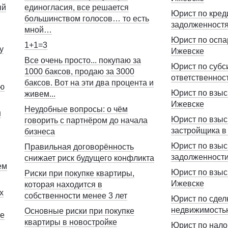
ый
единогласия, все решается
Юрист по кре
большинством голосов… то есть
задолженност
мной…
Юрист по оспа
1+1=3
у
Ижевске
Все очень просто... покупаю за
Юрист по субс
1000 баксов, продаю за 3000
ответственнос
баксов. Вот на эти два процента и
ою
Юрист по взыс
живем...
Ижевске
Неудобные вопросы: о чём
н
Юрист по взыс
говорить с партнёром до начала
застройщика в
бизнеса
Юрист по взыс
Правильная договорённость
задолженности
снижает риск будущего конфликта
ем
Юрист по взыс
Риски при покупке квартиры,
Ижевске
которая находится в
х
собственности менее 3 лет
Юрист по сдел
недвижимость
Основные риски при покупке
ее
квартиры в новостройке
Юрист по нало