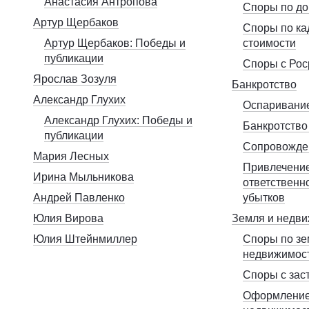
Анастасия Антропова
Споры по до
Артур Щербаков
Споры по ка
Артур Щербаков: Победы и
стоимости
публикации
Споры с Рос
Ярослав Зозуля
Банкротство
Александр Глухих
Оспаривание
Александр Глухих: Победы и
Банкротство
публикации
Сопровожден
Мария Лесных
Привлечение
Ирина Мыльникова
ответственн
Андрей Павленко
убытков
Юлия Вирова
Земля и недв
Юлия Штейнмиллер
Споры по зе
недвижимос
Споры с зас
Оформление 