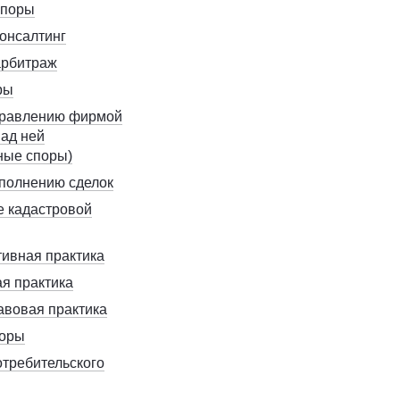
споры
онсалтинг
арбитраж
ры
правлению фирмой
над ней
ные споры)
полнению сделок
 кадастровой
ивная практика
я практика
авовая практика
поры
отребительского