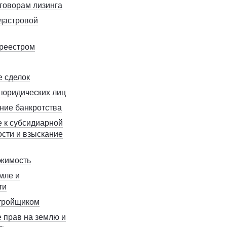
говорам лизинга
дастровой
реестром
 сделок
 юридических лиц
ие банкротства
 к субсидиарной
ости и взыскание
ижимость
мле и
ти
тройщиком
прав на землю и