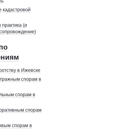
ть
 кадастровой
 практика (и
 сопровождение)
по
ениям
ротству в Ижевске
итражным спорам в
льным спорам в
поративным спорам
овым спорам в