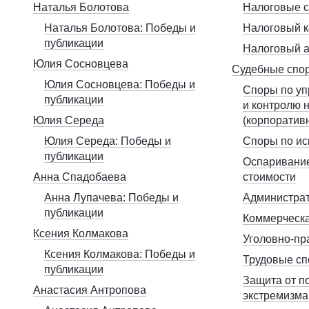
Наталья Болотова
Налоговые 
Наталья Болотова: Победы и
Налоговый к
публикации
Налоговый 
Юлия Сосновцева
Судебные спо
Юлия Сосновцева: Победы и
Споры по у
публикации
и контролю 
Юлия Середа
(корпоратив
Юлия Середа: Победы и
Споры по ис
публикации
Оспаривание
Анна Спадобаева
стоимости
Анна Лупачева: Победы и
Администрат
публикации
Коммерческа
Ксения Колмакова
Уголовно-пр
Ксения Колмакова: Победы и
Трудовые с
публикации
Защита от п
Анастасия Антропова
экстремизма