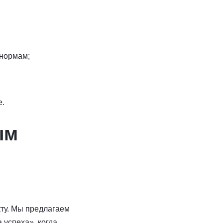
 нормам;
е.
ым
кту. Мы предлагаем
 успеха», когда