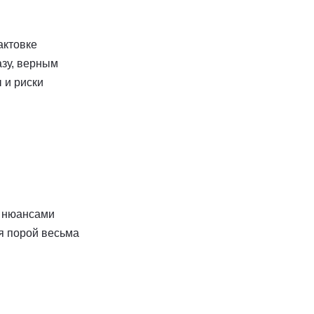
актовке
азу, верным
 и риски
и нюансами
я порой весьма