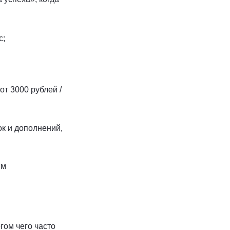
с;
т 3000 рублей /
к и дополнений,
ым
гом чего часто