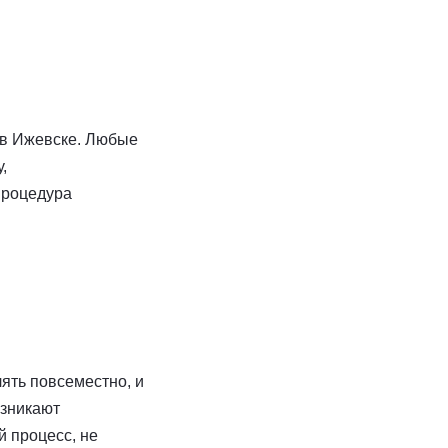
 в Ижевске. Любые
,
процедура
ять повсеместно, и
озникают
й процесс, не