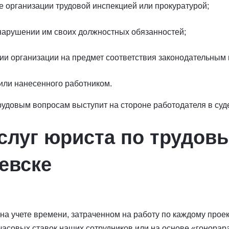
 организации трудовой инспекцией или прокуратурой;
нарушении им своих должностных обязанностей;
ии организации на предмет соответствия законодательным
или нанесенного работником.
рудовым вопросам выступит на стороне работодателя в суд
слуг юриста по трудов
евске
на учете времени, затраченном на работу по каждому прое
часовых ставок наших сотрудников или на основе «гонорара